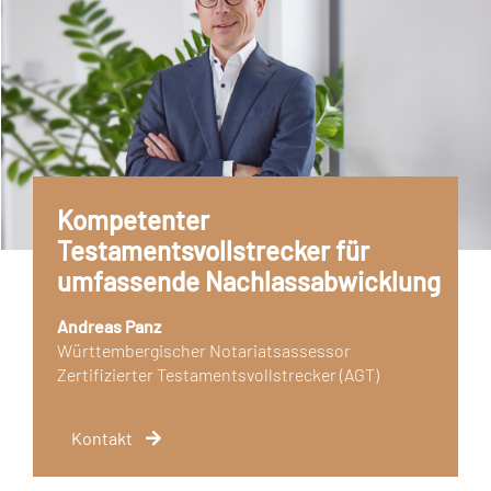
Kompetenter
Testamentsvollstrecker für
umfassende Nachlassabwicklung
Andreas Panz
Württembergischer Notariatsassessor
Zertifizierter Testamentsvollstrecker (AGT)
Kontakt