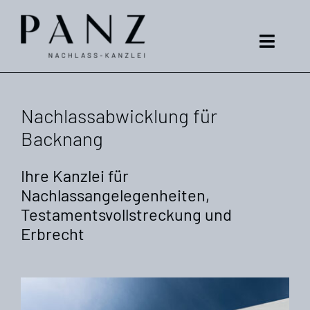
Zum
Inhalt
springen
Toggle
Naviga
Nachlassabwicklung
Nachlassabwicklung für
Nachlassmanagement
Backnang
Betreuung
Ihre Kanzlei für
Nachlassangelegenheiten,
Notfallplanung
Testamentsvollstreckung und
Erbrecht
Über mich
Kontakt